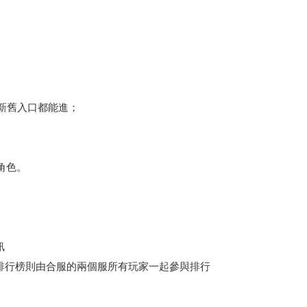
新舊入口都能進；
的角色。
訊
，排行榜則由合服的兩個服所有玩家一起參與排行