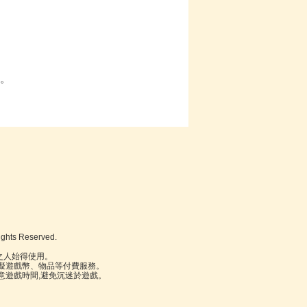
。
ghts Reserved.
。
之人始得使用。
虛擬遊戲幣、物品等付費服務。
意遊戲時間,避免沉迷於遊戲。