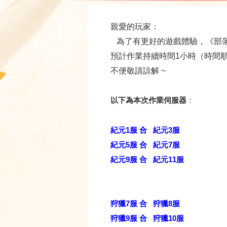
親愛的玩家：
為了有更好的遊戲體驗，《部
預計作業持續時間1小時（時間
不便敬請諒解
~
以下為本次作業伺服器
：
紀元1服 合 紀元3
服
紀元5服 合 紀元7
服
紀元9服 合 紀元11
服
狩獵7服 合
狩獵8服
狩獵9服 合
狩獵10服