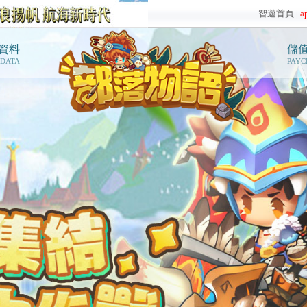
智遊首頁
|
a
資料
儲
 DATA
PAYC