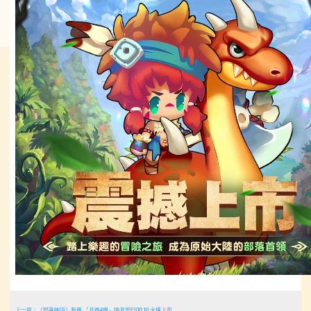
上一篇：《部落物語》新服 『月酋4服』06月20日00:10 火爆上市