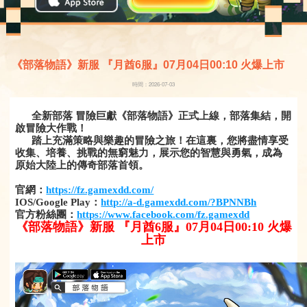
《部落物語》新服 『月酋6服』07月04日00:10 火爆上市
時間：2026-07-03
全新部落 冒險巨獻《部落物語》正式上線，部落集結，開
啟冒險大作戰！
踏上充滿策略與樂趣的冒險之旅！在這裏，您將盡情享受
收集、培養、挑戰的無窮魅力，展示您的智慧與勇氣，成為
原始大陸上的傳奇部落首領。
官網：
https://fz.gamexdd.com/
IOS/Google Play：
http://a-d.gamexdd.com/?BPNNBh
官方粉絲團：
https://www.facebook.com/fz.gamexdd
《部落物語》新服 『月酋6服』07月04日00:10 火爆
上市